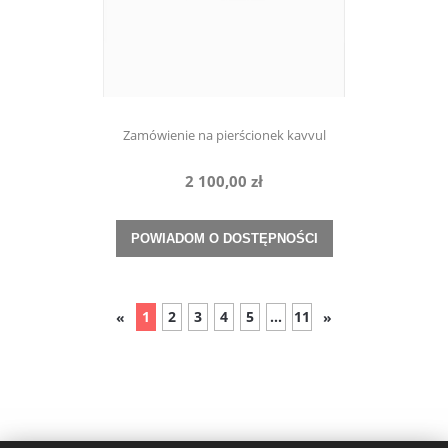
Zamówienie na pierścionek kavvul
2 100,00 zł
POWIADOM O DOSTĘPNOŚCI
1
2
3
4
5
...
11
«
»