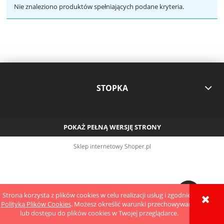
Nie znaleziono produktów spełniających podane kryteria.
STOPKA
POKAŻ PEŁNĄ WERSJĘ STRONY
Sklep internetowy Shoper.pl
Strona korzysta z plików cookies w celu realizacji usług i zgodnie z
Polityką Plików Cookies
. Możesz określić warunki przechowywania
lub dostępu do plików cookies w Twojej przeglądarce.