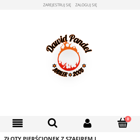
ZAREJESTRUJ SIĘ
ZALOGUJ SIĘ
ZŁOTY PIERŚCIONEK Z SZAFIREM I