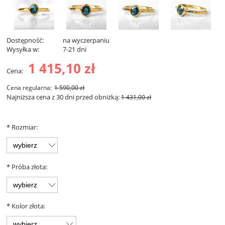
Dostępność:
na wyczerpaniu
Wysyłka w:
7-21 dni
1 415,10 zł
Cena:
Cena regularna:
1 590,00 zł
Najniższa cena z 30 dni przed obniżką:
1 431,00 zł
*
Rozmiar:
*
Próba złota:
*
Kolor złota: