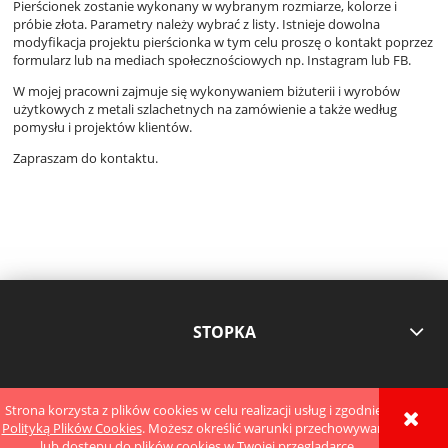
Pierścionek zostanie wykonany w wybranym rozmiarze, kolorze i
próbie złota. Parametry należy wybrać z listy. Istnieje dowolna
modyfikacja projektu pierścionka w tym celu proszę o kontakt poprzez
formularz lub na mediach społecznościowych np. Instagram lub FB.
W mojej pracowni zajmuje się wykonywaniem biżuterii i wyrobów
użytkowych z metali szlachetnych na zamówienie a także według
pomysłu i projektów klientów.
Zapraszam do kontaktu.
STOPKA
POKAŻ PEŁNĄ WERSJĘ STRONY
Strona korzysta z plików cookies w celu realizacji usług i zgodnie z
Polityką Plików Cookies
. Możesz określić warunki przechowywania
lub dostępu do plików cookies w Twojej przeglądarce.