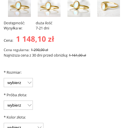
Dostępność:
duża ilość
Wysyłka w:
7-21 dni
1 148,10 zł
Cena:
Cena regularna:
1 290,00 zł
Najniższa cena z 30 dni przed obniżką:
1 161,00 zł
*
Rozmiar:
*
Próba złota:
*
Kolor złota: