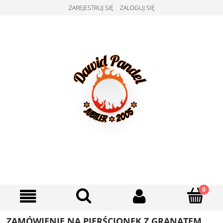
ZAREJESTRUJ SIĘ
ZALOGUJ SIĘ
ZAMÓWIENIE NA PIERŚCIONEK Z GRANATEM