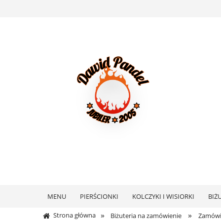
MENU
PIERŚCIONKI
KOLCZYKI I WISIORKI
BIŻ
»
»
Strona główna
Biżuteria na zamówienie
Zamówie