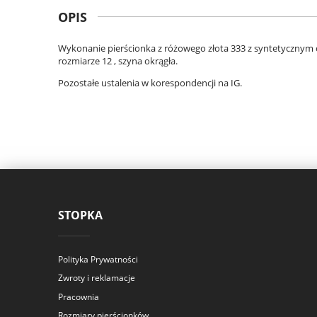
OPIS
Wykonanie pierścionka z różowego złota 333 z syntetycznym 
rozmiarze 12 , szyna okrągła.
Pozostałe ustalenia w korespondencji na IG.
STOPKA
Polityka Prywatności
Zwroty i reklamacje
Pracownia
Rozmiary pierścionków