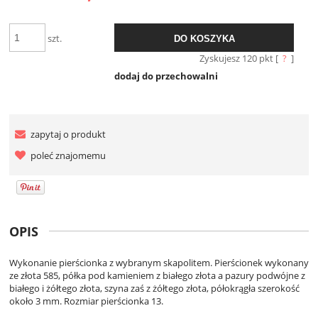
szt.
DO KOSZYKA
Zyskujesz
120
pkt [
?
]
dodaj do przechowalni
zapytaj o produkt
poleć znajomemu
OPIS
Wykonanie pierścionka z wybranym skapolitem. Pierścionek wykonany
ze złota 585, półka pod kamieniem z białego złota a pazury podwójne z
białego i żółtego złota, szyna zaś z żółtego złota, półokrągła szerokość
około 3 mm. Rozmiar pierścionka 13.