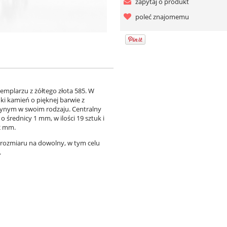
zapytaj o produkt
poleć znajomemu
mplarzu z żółtego złota 585. W
ki kamień o pięknej barwie z
ynym w swoim rodzaju. Centralny
 średnicy 1 mm, w ilości 19 sztuk i
y 2 mm.
 rozmiaru na dowolny, w tym celu
.