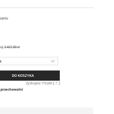
paniu
ką:
2 421,00 zł
DO KOSZYKA
Zyskujesz
110
pkt [
?
]
o przechowalni