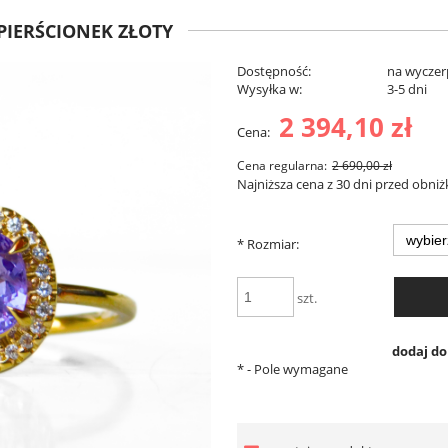
 PIERŚCIONEK ZŁOTY
Dostępność:
na wyczer
Wysyłka w:
3-5 dni
2 394,10 zł
Cena:
Cena regularna:
2 690,00 zł
Najniższa cena z 30 dni przed obniż
*
Rozmiar:
szt.
dodaj d
*
- Pole wymagane