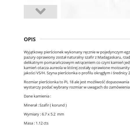
OPIS
Wyjątkowy pierścionek wykonany ręcznie w pojedynczym egze
pazury oprawiony został naturalny szafir z Madagaskaru, rzad
delikatnym pomarańczowym wtrąceniem co czyni kamień jed
kamień otacza aureola w której zostały oprawione moissanity o
jakości VS/H. Szyna pierścionka o profilu okrągłym i średnic
Rozmiar pierścionka to PL 18 ale jest możliwość dopasowania
wystarczy podać wybrany rozmiar w uwagach do zamówienia
Dane kamienia :
Minerał : Szafir ( korund )
Wymiary : 6.7 x 5.2 mm
Masa : 1.12 cts