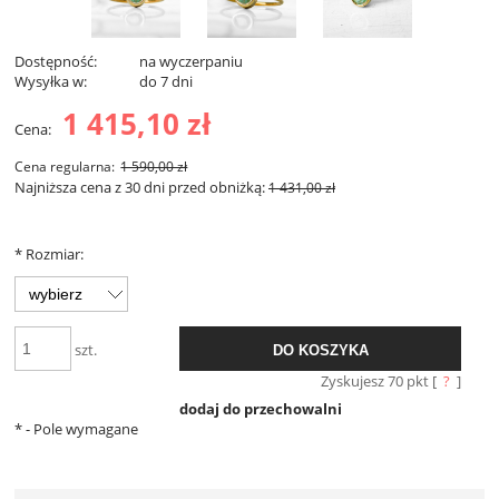
Dostępność:
na wyczerpaniu
Wysyłka w:
do 7 dni
1 415,10 zł
Cena:
Cena regularna:
1 590,00 zł
Najniższa cena z 30 dni przed obniżką:
1 431,00 zł
*
Rozmiar:
szt.
DO KOSZYKA
Zyskujesz
70
pkt [
?
]
dodaj do przechowalni
*
- Pole wymagane