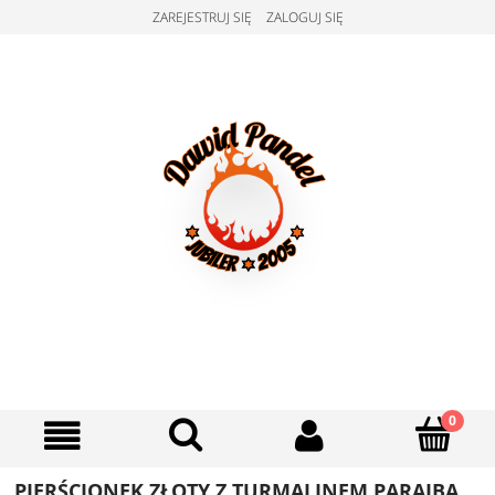
ZAREJESTRUJ SIĘ
ZALOGUJ SIĘ
PIERŚCIONEK ZŁOTY Z TURMALINEM PARAIBA