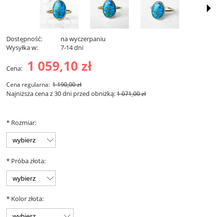
Dostępność:
na wyczerpaniu
Wysyłka w:
7-14 dni
1 059,10 zł
Cena:
Cena regularna:
1 190,00 zł
Najniższa cena z 30 dni przed obniżką:
1 071,00 zł
*
Rozmiar:
*
Próba złota:
*
Kolor złota: