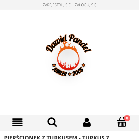
ZAREJESTRUJ SIĘ
ZALOGUJ SIĘ
PIERŚCIONEK Z TURKUSEM - TURKUS Z