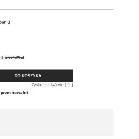
paniu
ką:
2 961,00 zł
DO KOSZYKA
Zyskujesz
140
pkt [
?
]
o przechowalni