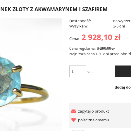
IONEK ZŁOTY Z AKWAMARYNEM I SZAFIREM
Dostępność:
na wyczer
Wysyłka w:
3-5 dni
2 928,10 zł
Cena:
Cena regularna:
3 290,00 zł
Najniższa cena z 30 dni przed obniż
szt.
dodaj d
zapytaj o produkt
poleć znajomemu