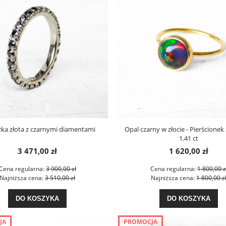
ka złota z czarnymi diamentami
Opal czarny w złocie - Pierścionek
1.41 ct
3 471,00 zł
1 620,00 zł
Cena regularna:
3 900,00 zł
Cena regularna:
1 800,00 z
Najniższa cena:
3 510,00 zł
Najniższa cena:
1 800,00 z
DO KOSZYKA
DO KOSZYKA
JA
PROMOCJA