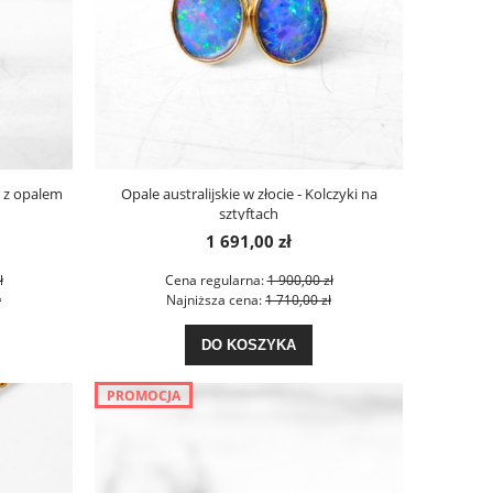
eń z opalem
Opale australijskie w złocie - Kolczyki na
sztyftach
1 691,00 zł
ł
Cena regularna:
1 900,00 zł
ł
Najniższa cena:
1 710,00 zł
DO KOSZYKA
PROMOCJA