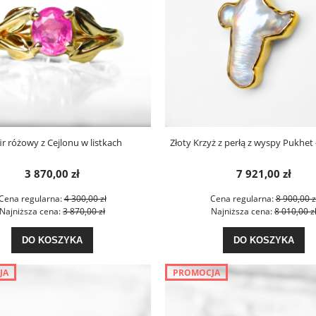
ir różowy z Cejlonu w listkach
Złoty Krzyż z perłą z wyspy Pukhet 
3 870,00 zł
7 921,00 zł
Cena regularna:
4 300,00 zł
Cena regularna:
8 900,00 z
Najniższa cena:
3 870,00 zł
Najniższa cena:
8 010,00 z
DO KOSZYKA
DO KOSZYKA
JA
PROMOCJA