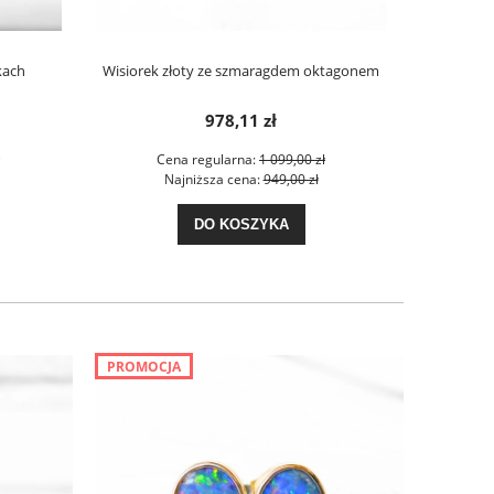
kach
Wisiorek złoty ze szmaragdem oktagonem
Duży opal 6
978,11 zł
Cena regularna:
1 099,00 zł
C
Najniższa cena:
949,00 zł
N
DO KOSZYKA
PROMOCJA