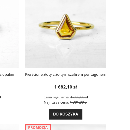
 z opalem
Pierścione złoty z żółtym szafirem pentagonem
1 682,10 zł
ł
Cena regularna:
1 890,00 zł
ł
Najniższa cena:
1 701,00 zł
DO KOSZYKA
PROMOCJA