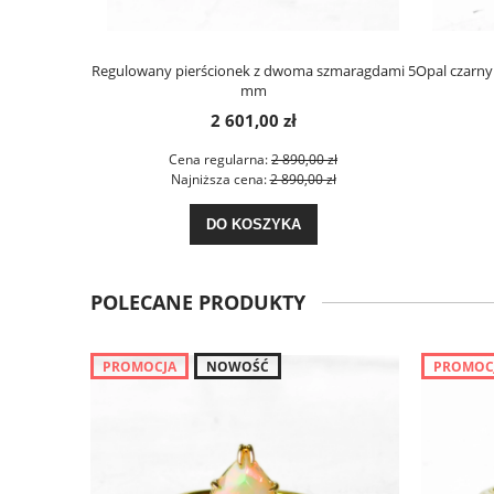
Regulowany pierścionek z dwoma szmaragdami 5
Opal czarny 
mm
2 601,00 zł
Cena regularna:
2 890,00 zł
Najniższa cena:
2 890,00 zł
DO KOSZYKA
POLECANE PRODUKTY
PROMOCJA
NOWOŚĆ
PROMOC