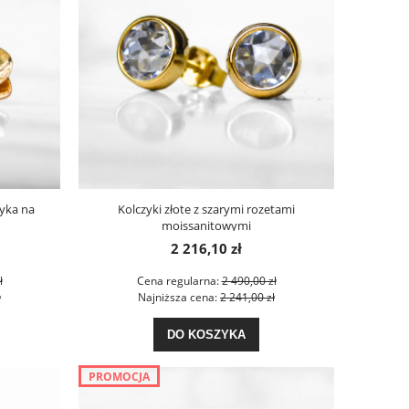
zyka na
Kolczyki złote z szarymi rozetami
moissanitowymi
2 216,10 zł
ł
Cena regularna:
2 490,00 zł
ł
Najniższa cena:
2 241,00 zł
DO KOSZYKA
PROMOCJA