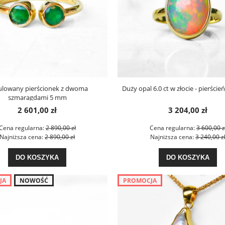
ulowany pierścionek z dwoma
Duży opal 6.0 ct w złocie - pierści
szmaragdami 5 mm
2 601,00 zł
3 204,00 zł
Cena regularna:
2 890,00 zł
Cena regularna:
3 600,00 z
Najniższa cena:
2 890,00 zł
Najniższa cena:
3 240,00 z
DO KOSZYKA
DO KOSZYKA
JA
NOWOŚĆ
PROMOCJA