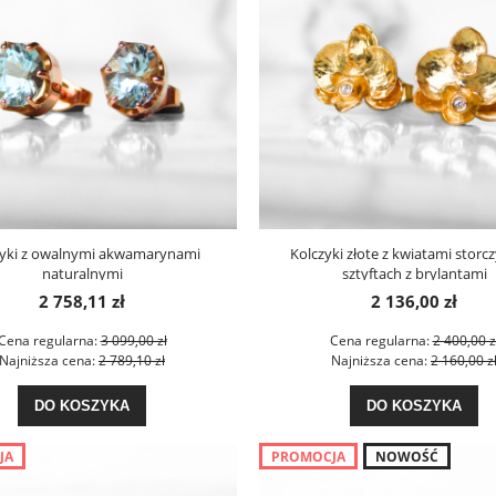
zyki z owalnymi akwamarynami
Kolczyki złote z kwiatami storc
naturalnymi
sztyftach z brylantami
2 758,11 zł
2 136,00 zł
Cena regularna:
3 099,00 zł
Cena regularna:
2 400,00 z
Najniższa cena:
2 789,10 zł
Najniższa cena:
2 160,00 z
DO KOSZYKA
DO KOSZYKA
JA
PROMOCJA
NOWOŚĆ