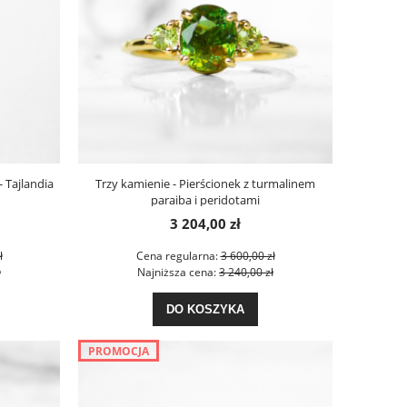
- Tajlandia
Trzy kamienie - Pierścionek z turmalinem
paraiba i peridotami
3 204,00 zł
ł
Cena regularna:
3 600,00 zł
ł
Najniższa cena:
3 240,00 zł
DO KOSZYKA
PROMOCJA