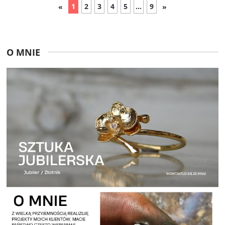
1
2
3
4
5
...
9
«
»
O MNIE