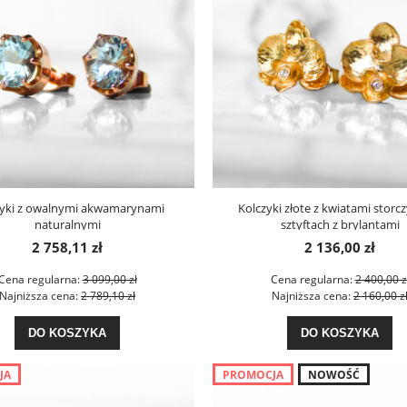
zyki z owalnymi akwamarynami
Kolczyki złote z kwiatami storc
naturalnymi
sztyftach z brylantami
2 758,11 zł
2 136,00 zł
Cena regularna:
3 099,00 zł
Cena regularna:
2 400,00 z
Najniższa cena:
2 789,10 zł
Najniższa cena:
2 160,00 z
DO KOSZYKA
DO KOSZYKA
JA
PROMOCJA
NOWOŚĆ