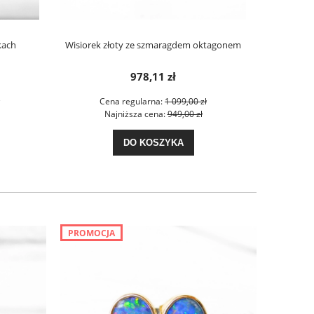
kach
Wisiorek złoty ze szmaragdem oktagonem
Duży opal 6
978,11 zł
Cena regularna:
1 099,00 zł
C
Najniższa cena:
949,00 zł
N
DO KOSZYKA
PROMOCJA