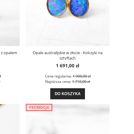
eń z opalem
Opale australijskie w złocie - Kolczyki na
sztyftach
1 691,00 zł
ł
Cena regularna:
1 900,00 zł
ł
Najniższa cena:
1 710,00 zł
DO KOSZYKA
PROMOCJA