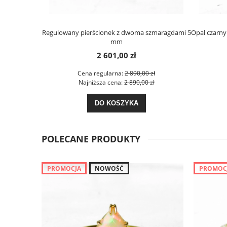
Regulowany pierścionek z dwoma szmaragdami 5
Opal czarny 
mm
2 601,00 zł
Cena regularna:
2 890,00 zł
Najniższa cena:
2 890,00 zł
DO KOSZYKA
POLECANE PRODUKTY
PROMOCJA
NOWOŚĆ
PROMOC