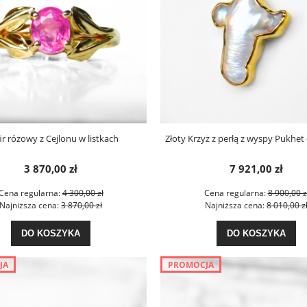
ir różowy z Cejlonu w listkach
Złoty Krzyż z perłą z wyspy Pukhet 
3 870,00 zł
7 921,00 zł
Cena regularna:
4 300,00 zł
Cena regularna:
8 900,00 z
Najniższa cena:
3 870,00 zł
Najniższa cena:
8 010,00 z
DO KOSZYKA
DO KOSZYKA
JA
PROMOCJA