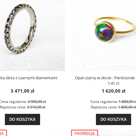
ka złota z czarnymi diamentami
Opal czarny w złocie - Pierścionek
1.41 ct
3 471,00 zł
1 620,00 zł
Cena regularna:
3 900,00 zł
Cena regularna:
1 800,00 z
Najniższa cena:
3 510,00 zł
Najniższa cena:
1 800,00 z
DO KOSZYKA
DO KOSZYKA
JA
PROMOCJA