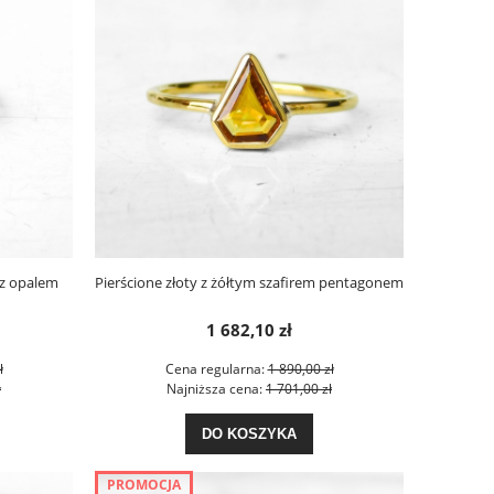
 z opalem
Pierścione złoty z żółtym szafirem pentagonem
1 682,10 zł
ł
Cena regularna:
1 890,00 zł
ł
Najniższa cena:
1 701,00 zł
DO KOSZYKA
PROMOCJA