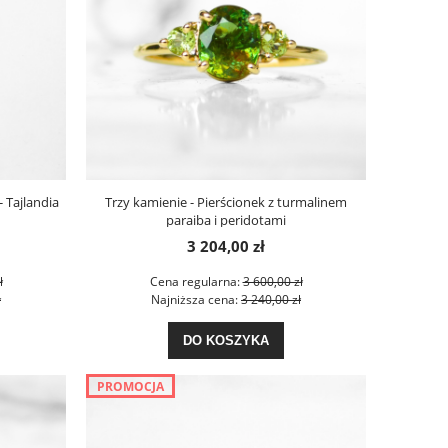
- Tajlandia
Trzy kamienie - Pierścionek z turmalinem
paraiba i peridotami
3 204,00 zł
ł
Cena regularna:
3 600,00 zł
ł
Najniższa cena:
3 240,00 zł
DO KOSZYKA
PROMOCJA