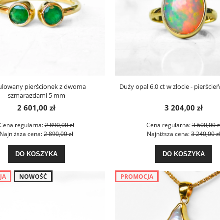
ulowany pierścionek z dwoma
Duży opal 6.0 ct w złocie - pierści
szmaragdami 5 mm
2 601,00 zł
3 204,00 zł
Cena regularna:
2 890,00 zł
Cena regularna:
3 600,00 z
Najniższa cena:
2 890,00 zł
Najniższa cena:
3 240,00 z
DO KOSZYKA
DO KOSZYKA
JA
NOWOŚĆ
PROMOCJA