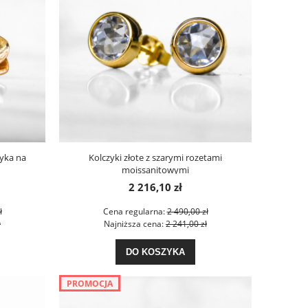
zyka na
Kolczyki złote z szarymi rozetami
moissanitowymi
2 216,10 zł
ł
Cena regularna:
2 490,00 zł
ł
Najniższa cena:
2 241,00 zł
DO KOSZYKA
PROMOCJA